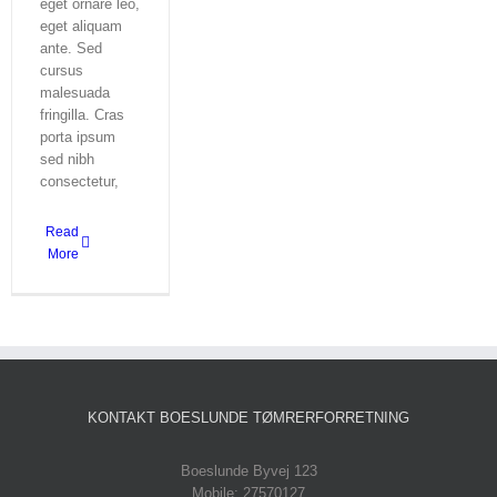
eget ornare leo,
eget aliquam
ante. Sed
cursus
malesuada
fringilla. Cras
porta ipsum
sed nibh
consectetur,
Read
More
KONTAKT BOESLUNDE TØMRERFORRETNING
Boeslunde Byvej 123
Mobile: 27570127