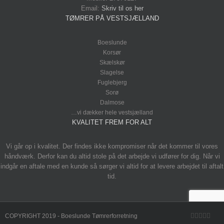
Email:
Skriv til os her
TØMRER PÅ VESTSJÆLLAND
Boeslunde
Korsør
Skælskør
Slagelse
Fuglebjerg
Sorø
Dalmose
…vi dækker hele vestsjælland
KVALITET FREM FOR ALT
Vi går op i kvalitet. Der findes ikke kompromiser når det kommer til vores
håndværk. Derfor kan du altid stole på det arbejde vi udfører for dig. Når vi
indgår en aftale med en kunde så sørger vi altid for at levere arbejdet til aftalt
tid.
Facebook
Twitter
YouTub
Rss
Emai
COPYRIGHT 2019 - Boeslunde Tømrerforretning