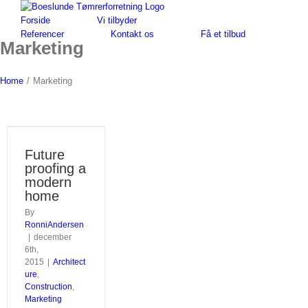
Skip
to
Forside
Vi tilbyder
content
Referencer
Kontakt os
Få et tilbud
Marketing
Home
/
Marketing
Future
proofing a
modern
home
By
RonniAndersen
|
december
6th,
2015
|
Architect
ure
,
Construction
,
Marketing