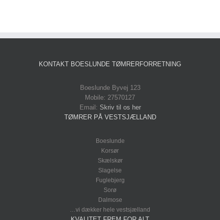
KONTAKT BOESLUNDE TØMRERFORRETNING
Boeslunde Byvej 123
Mobile: 27570127
Email:
Skriv til os her
TØMRER PÅ VESTSJÆLLAND
Boeslunde
Korsør
Skælskør
Slagelse
Fuglebjerg
Sorø
Dalmose
…vi dækker hele vestsjælland
KVALITET FREM FOR ALT